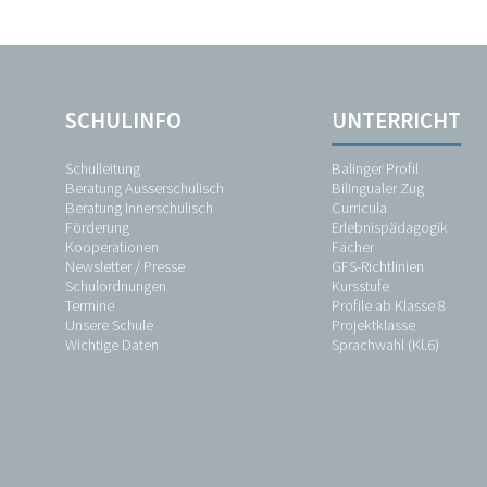
Navigation
SCHULINFO
Navigation
SCHULINFO
UNTERRICHT
überspringen
überspringen
Schulleitung
Schulleitung
Balinger Profil
Beratung
Beratung Ausserschulisch
Bilingualer Zug
Ausserschulisch
Beratung Innerschulisch
Curricula
Beratung
Förderung
Erlebnispädagogik
Innerschulisch
Kooperationen
Fächer
Förderung
Newsletter / Presse
GFS-Richtlinien
Kooperationen
Schulordnungen
Kursstufe
Newsletter
Termine
Profile ab Klasse 8
/
Unsere Schule
Projektklasse
Presse
Wichtige Daten
Sprachwahl (Kl.6)
Schulordnungen
Termine
Unsere
Schule
Wichtige
Daten
UNTERRICHT