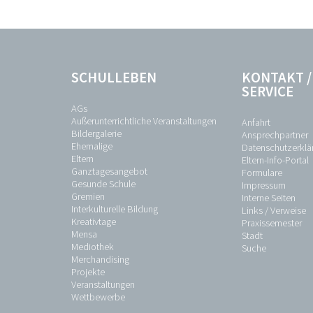
SCHULLEBEN
KONTAKT /
SERVICE
AGs
Außerunterrichtliche Veranstaltungen
Anfahrt
Bildergalerie
Ansprechpartner
Ehemalige
Datenschutzerklä
Eltern
Eltern-Info-Portal
Ganztagesangebot
Formulare
Gesunde Schule
Impressum
Gremien
Interne Seiten
Interkulturelle Bildung
Links / Verweise
Kreativtage
Praxissemester
Mensa
Stadt
Mediothek
Suche
Merchandising
Projekte
Veranstaltungen
Wettbewerbe