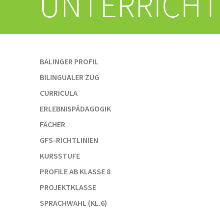
UNTERRICHT
Navigation
BALINGER PROFIL
überspringen
BILINGUALER ZUG
CURRICULA
ERLEBNISPÄDAGOGIK
FÄCHER
GFS-RICHTLINIEN
KURSSTUFE
PROFILE AB KLASSE 8
PROJEKTKLASSE
SPRACHWAHL (KL.6)