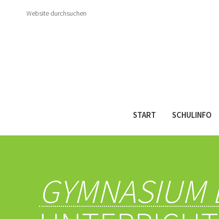
Navigation
überspringen
Website durchsuchen
START
SCHULINFO
GYMNASIUM 