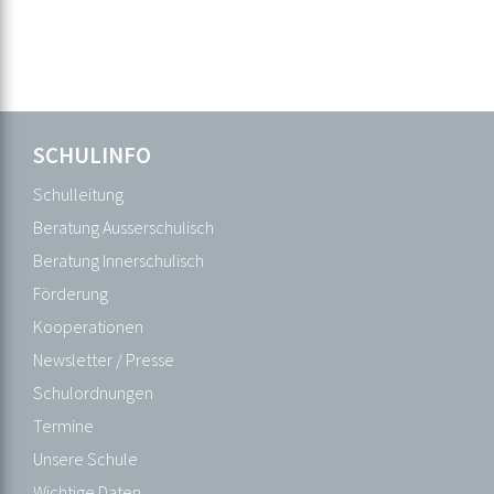
Navigation
SCHULINFO
Navigation
SCHULINFO
überspringen
überspringen
Schulleitung
Schulleitung
Beratung
Beratung Ausserschulisch
Ausserschulisch
Beratung Innerschulisch
Beratung
Förderung
Innerschulisch
Kooperationen
Förderung
Newsletter / Presse
Kooperationen
Schulordnungen
Newsletter
Termine
/
Unsere Schule
Presse
Wichtige Daten