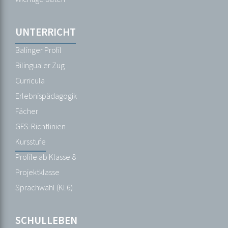
Schulordnungen
Termine
UNTERRICHT
Unsere
Balinger Profil
Schule
Bilingualer Zug
Wichtige
Curricula
Daten
Erlebnispädagogik
Fächer
UNTERRICHT
GFS-Richtlinien
Balinger
Kursstufe
Profil
Profile ab Klasse 8
Bilingualer
Projektklasse
Zug
Sprachwahl (Kl.6)
Curricula
Erlebnispädagogik
SCHULLEBEN