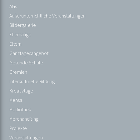
Fächer
AGs
GFS-
Außerunterrichtliche Veranstaltungen
Richtlinien
Bildergalerie
Kursstufe
Ehemalige
Profile
Eltern
ab
Ganztagesangebot
Klasse
Gesunde Schule
8
Gremien
Projektklasse
Interkulturelle Bildung
Sprachwahl
Kreativtage
(Kl.6)
Mensa
Mediothek
SCHULLEBEN
Merchandising
AGs
Projekte
Außerunterrichtliche
Veranstaltungen