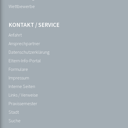
Veranstaltungen
Wettbewerbe
Bildergalerie
Ehemalige
KONTAKT / SERVICE
Eltern
Anfahrt
Ganztagesangebot
Ansprechpartner
Gesunde
Datenschutzerklärung
Schule
Eltern-Info-Portal
Gremien
Formulare
Interkulturelle
Impressum
Bildung
Interne Seiten
Kreativtage
Links / Verweise
Mensa
Praxissemester
Mediothek
Stadt
Merchandising
Suche
Projekte