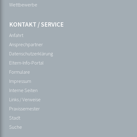
Veranstaltungen
Wettbewerbe
Bildergalerie
Ehemalige
KONTAKT / SERVICE
Eltern
Anfahrt
Ganztagesangebot
Ansprechpartner
Gesunde
Datenschutzerklärung
Schule
Eltern-Info-Portal
Gremien
Formulare
Interkulturelle
Impressum
Bildung
Interne Seiten
Kreativtage
Links / Verweise
Mensa
Praxissemester
Mediothek
Stadt
Merchandising
Suche
Projekte