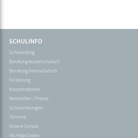
Navigation
SCHULINFO
Navigation
SCHULINFO
überspringen
überspringen
Schulleitung
Schulleitung
Beratung
Beratung Ausserschulisch
Ausserschulisch
Beratung Innerschulisch
Beratung
Förderung
Innerschulisch
Kooperationen
Förderung
Newsletter / Presse
Kooperationen
Schulordnungen
Newsletter
Termine
/
Unsere Schule
Presse
Wichtige Daten