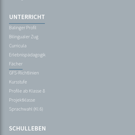
Schulordnungen
Termine
UNTERRICHT
Unsere
Balinger Profil
Schule
Bilingualer Zug
Wichtige
Curricula
Daten
Erlebnispädagogik
Fächer
UNTERRICHT
GFS-Richtlinien
Balinger
Kursstufe
Profil
Profile ab Klasse 8
Bilingualer
Projektklasse
Zug
Sprachwahl (Kl.6)
Curricula
Erlebnispädagogik
SCHULLEBEN