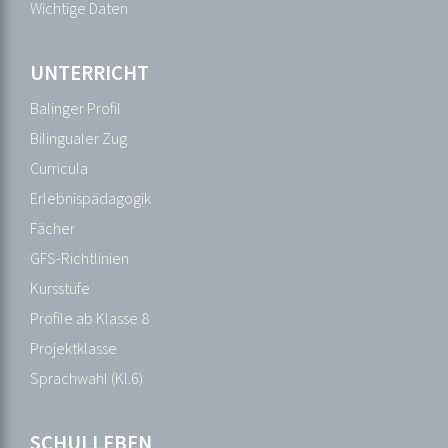
Presse
Wichtige Daten
Schulordnungen
Termine
UNTERRICHT
Unsere
Balinger Profil
Schule
Bilingualer Zug
Wichtige
Curricula
Daten
Erlebnispädagogik
Fächer
UNTERRICHT
GFS-Richtlinien
Balinger
Kursstufe
Profil
Profile ab Klasse 8
Bilingualer
Projektklasse
Zug
Sprachwahl (Kl.6)
Curricula
Erlebnispädagogik
SCHULLEBEN