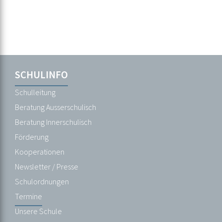
Navigation
SCHULINFO
Navigation
SCHULINFO
überspringen
überspringen
Schulleitung
Schulleitung
Beratung
Beratung Ausserschulisch
Ausserschulisch
Beratung Innerschulisch
Beratung
Förderung
Innerschulisch
Kooperationen
Förderung
Newsletter / Presse
Kooperationen
Schulordnungen
Newsletter
Termine
/
Unsere Schule