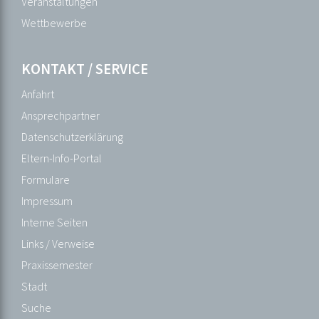
Außerunterrichtliche
Veranstaltungen
Veranstaltungen
Wettbewerbe
Bildergalerie
Ehemalige
KONTAKT / SERVICE
Eltern
Anfahrt
Ganztagesangebot
Ansprechpartner
Gesunde
Datenschutzerklärung
Schule
Eltern-Info-Portal
Gremien
Formulare
Interkulturelle
Impressum
Bildung
Interne Seiten
Kreativtage
Links / Verweise
Mensa
Praxissemester
Mediothek
Stadt
Merchandising
Suche