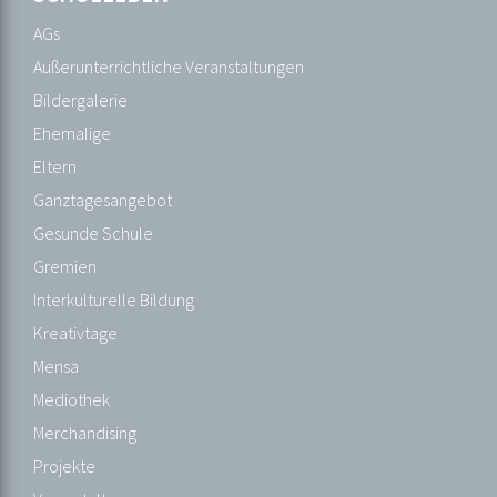
Fächer
AGs
GFS-
Außerunterrichtliche Veranstaltungen
Richtlinien
Bildergalerie
Kursstufe
Ehemalige
Profile
Eltern
ab
Ganztagesangebot
Klasse
Gesunde Schule
8
Gremien
Projektklasse
Interkulturelle Bildung
Sprachwahl
Kreativtage
(Kl.6)
Mensa
Mediothek
SCHULLEBEN
Merchandising
AGs
Projekte