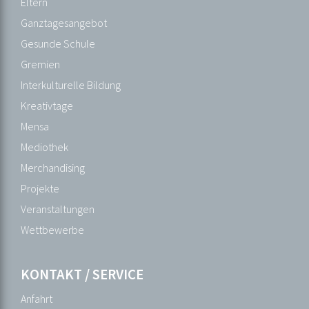
Eltern
ab
Ganztagesangebot
Klasse
Gesunde Schule
8
Gremien
Projektklasse
Interkulturelle Bildung
Sprachwahl
Kreativtage
(Kl.6)
Mensa
Mediothek
SCHULLEBEN
Merchandising
AGs
Projekte
Außerunterrichtliche
Veranstaltungen
Veranstaltungen
Wettbewerbe
Bildergalerie
Ehemalige
KONTAKT / SERVICE
Eltern
Anfahrt