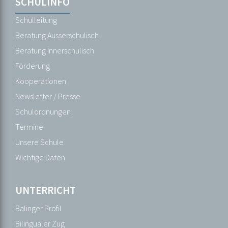
Navigation
SCHULINFO
Navigation
SCHULINFO
überspringen
überspringen
Schulleitung
Schulleitung
Beratung
Beratung Ausserschulisch
Ausserschulisch
Beratung Innerschulisch
Beratung
Förderung
Innerschulisch
Kooperationen
Förderung
Newsletter / Presse
Kooperationen
Schulordnungen
Newsletter
Termine
/
Unsere Schule
Presse
Wichtige Daten
Schulordnungen
Termine
UNTERRICHT
Unsere
Balinger Profil
Schule
Bilingualer Zug