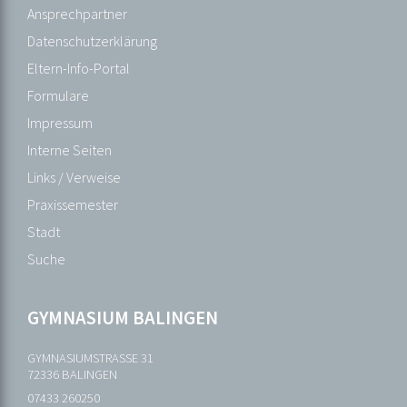
Ganztagesangebot
Ansprechpartner
Gesunde
Datenschutzerklärung
Schule
Eltern-Info-Portal
Gremien
Formulare
Interkulturelle
Impressum
Bildung
Interne Seiten
Kreativtage
Links / Verweise
Mensa
Praxissemester
Mediothek
Stadt
Merchandising
Suche
Projekte
Veranstaltungen
GYMNASIUM BALINGEN
Wettbewerbe
GYMNASIUMSTRASSE 31
72336 BALINGEN
KONTAKT
07433 260250