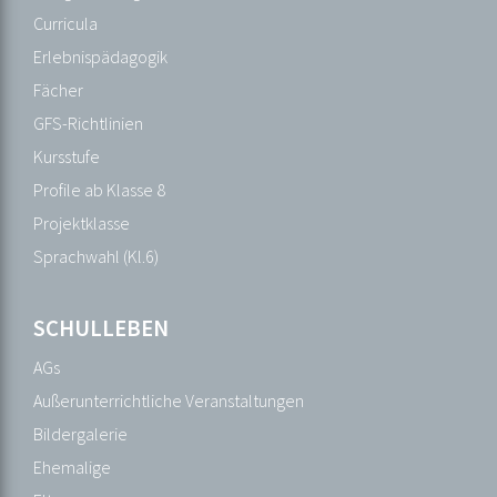
Wichtige
Curricula
Daten
Erlebnispädagogik
Fächer
UNTERRICHT
GFS-Richtlinien
Balinger
Kursstufe
Profil
Profile ab Klasse 8
Bilingualer
Projektklasse
Zug
Sprachwahl (Kl.6)
Curricula
Erlebnispädagogik
SCHULLEBEN
Fächer
AGs
GFS-
Außerunterrichtliche Veranstaltungen
Richtlinien
Bildergalerie
Kursstufe
Ehemalige
Profile