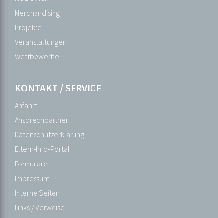
SCHULLEBEN
Merchandising
AGs
Projekte
Außerunterrichtliche
Veranstaltungen
Veranstaltungen
Wettbewerbe
Bildergalerie
Ehemalige
KONTAKT / SERVICE
Eltern
Anfahrt
Ganztagesangebot
Ansprechpartner
Gesunde
Datenschutzerklärung
Schule
Eltern-Info-Portal
Gremien
Formulare
Interkulturelle
Impressum
Bildung
Interne Seiten
Kreativtage
Links / Verweise
Mensa