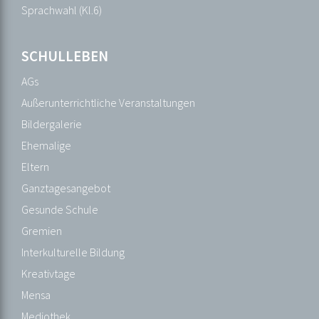
Zug
Sprachwahl (Kl.6)
Curricula
Erlebnispädagogik
SCHULLEBEN
Fächer
AGs
GFS-
Außerunterrichtliche Veranstaltungen
Richtlinien
Bildergalerie
Kursstufe
Ehemalige
Profile
Eltern
ab
Ganztagesangebot
Klasse
Gesunde Schule
8
Gremien
Projektklasse
Interkulturelle Bildung
Sprachwahl
Kreativtage
(Kl.6)
Mensa
Mediothek