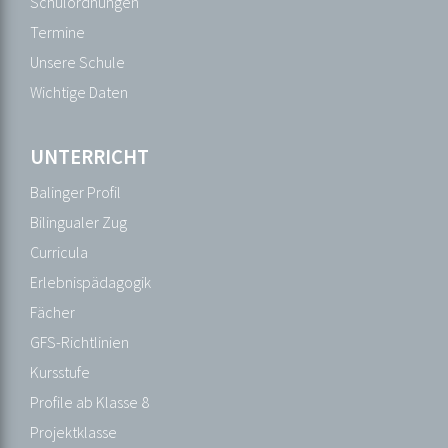
Kooperationen
Schulordnungen
Newsletter
Termine
/
Unsere Schule
Presse
Wichtige Daten
Schulordnungen
Termine
UNTERRICHT
Unsere
Balinger Profil
Schule
Bilingualer Zug
Wichtige
Curricula
Daten
Erlebnispädagogik
Fächer
UNTERRICHT
GFS-Richtlinien
Balinger
Kursstufe
Profil
Profile ab Klasse 8
Bilingualer
Projektklasse