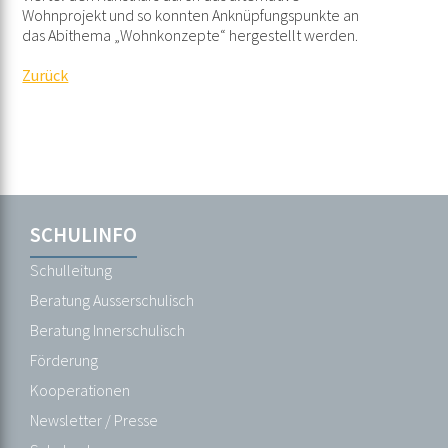
Wohnprojekt und so konnten Anknüpfungspunkte an
das Abithema „Wohnkonzepte“ hergestellt werden.
Zurück
Navigation
SCHULINFO
Navigation
SCHULINFO
überspringen
überspringen
Schulleitung
Schulleitung
Beratung
Beratung Ausserschulisch
Ausserschulisch
Beratung Innerschulisch
Beratung
Förderung
Innerschulisch
Kooperationen
Förderung
Newsletter / Presse